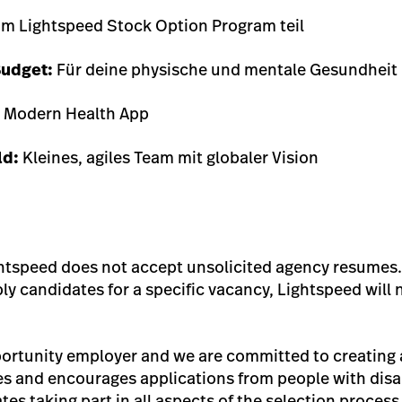
 Lightspeed Stock Option Program teil
Budget:
Für deine physische und mentale Gesundheit
 Modern Health App
ld:
Kleines, agiles Team mit globaler Vision
ghtspeed does not accept unsolicited agency resumes.
y candidates for a specific vacancy, Lightspeed will 
ortunity employer and we are committed to creating a
 and encourages applications from people with disa
tes taking part in all aspects of the selection process