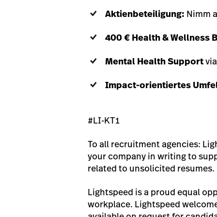
Aktienbeteiligung:
Nimm am
400 € Health & Wellness 
Mental Health Support
via
Impact-orientiertes Umfe
#LI-KT1
To all recruitment agencies: Li
your company in writing to suppl
related to unsolicited resumes.
Lightspeed is a proud equal opp
workplace. Lightspeed welcomes
available on request for candida