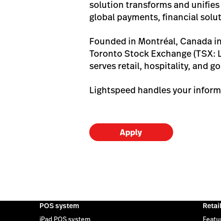
solution transforms and unifies
global payments, financial solu
Founded in Montréal, Canada in
Toronto Stock Exchange (TSX: L
serves retail, hospitality, and g
Lightspeed handles your inform
Apply
POS system
Retai
iPad POS system
Featu