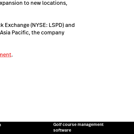
expansion to new locations,
ock Exchange (NYSE: LSPD) and
Asia Pacific, the company
ement
.
Golf course management
m
software