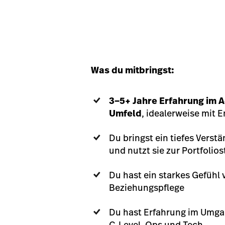
Was du mitbringst:
3–5+ Jahre Erfahrung im
Umfeld
, idealerweise mit 
Du bringst ein tiefes Vers
und nutzt sie zur Portfolio
Du hast ein starkes Gefühl 
Beziehungspflege
Du hast Erfahrung im Umg
C-Level, Ops und Tech