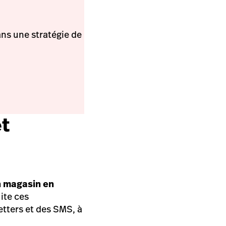
ans une stratégie de
et
en magasin en
uite ces
ters et des SMS, à