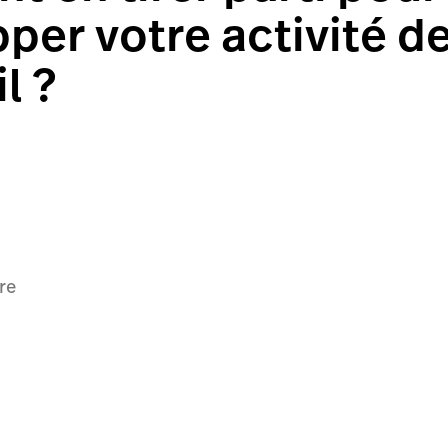
per votre activité d
l ?
re