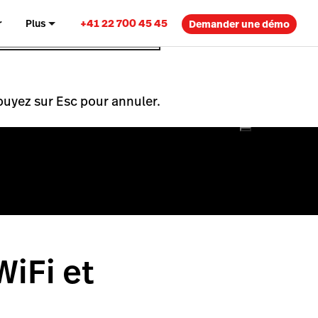
+41 22 700 45 45
r
Plus
Demander une démo
puyez sur Esc pour annuler.
WiFi et