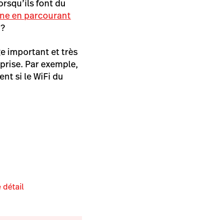
orsqu’ils font du
one en parcourant
 ?
e important et très
prise. Par exemple,
nt si le WiFi du
 détail