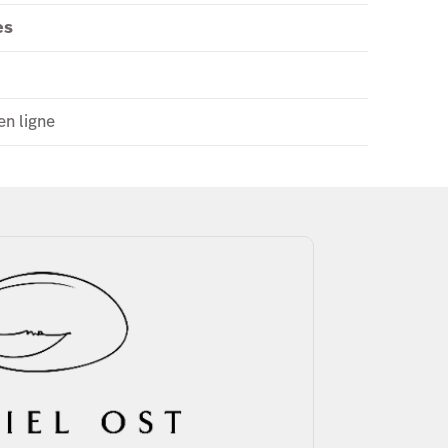
es
en ligne