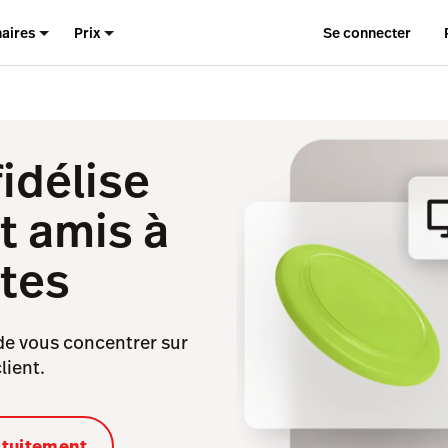
naires
Prix
Se connecter
fidélise
t amis à
ttes
de vous concentrer sur
lient.
atuitement