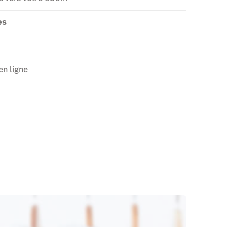
es
en ligne