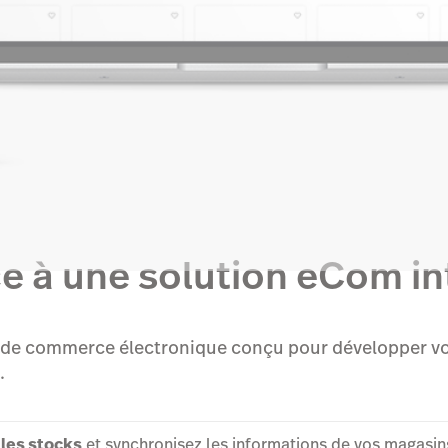
e à une solution eCom in
l de commerce électronique conçu pour développer vot
.
 les stocks
et synchronisez les informations de vos magasi