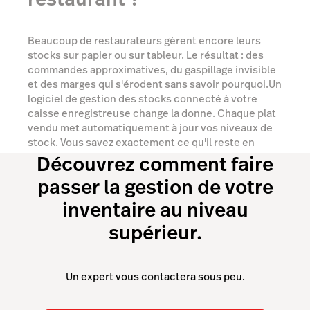
Beaucoup de restaurateurs gèrent encore leurs
stocks sur papier ou sur tableur. Le résultat : des
commandes approximatives, du gaspillage invisible
et des marges qui s'érodent sans savoir pourquoi.Un
logiciel de gestion des stocks connecté à votre
caisse enregistreuse change la donne. Chaque plat
vendu met automatiquement à jour vos niveaux de
stock. Vous savez exactement ce qu'il reste en
réserve, ce qu'il faut commander et ce qui finit à la
Découvrez comment faire
poubelle.
Moins de pertes, des commandes justes
passer la gestion de votre
et des marges maîtrisées — sans passer des
heures en réserve avec un calepin.
inventaire au niveau
supérieur.
Un expert vous contactera sous peu.