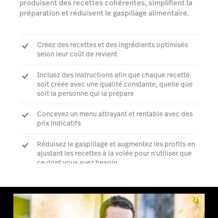
produisent des recettes cohérentes, simplifient la
préparation et réduisent le gaspillage alimentaire.
Créez des recettes et des ingrédients optimisés
selon leur coût de revient
Incluez des instructions afin que chaque recette
soit créée avec une qualité constante, quelle que
soit la personne qui la prépare
Concevez un menu attrayant et rentable avec des
prix indicatifs
Réduisez le gaspillage et augmentez les profits en
ajustant les recettes à la volée pour n'utiliser que
ce dont vous avez besoin
Parler à un expert