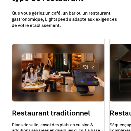
Que vous gériez un café, un bar ou un restaurant
gastronomique, Lightspeed s'adapte aux exigences
de votre établissement.
Restaurant traditionnel
Resta
Plans de salle, envoi des plats en cuisine &
Séquençage
additions séparées en quelques clics. La base
complexes e