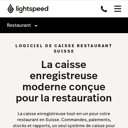
Restaurant
Restaurant
LOGICIEL DE CAISSE RESTAURANT
Produits
SUISSE
La caisse
Matériel
Order Anywhere
enregistreuse
Intégrations
Payments
moderne conçue
Multi-site
Advanced Insights
pour la restauration
Prix
Écran d’Affichage Cuisine
Pulse app
La caisse enregistreuse tout-en-un pour votre
Reservations
restaurant en Suisse. Commandes, paiements,
stocks et rapports, un seul système de caisse pour
Tasks