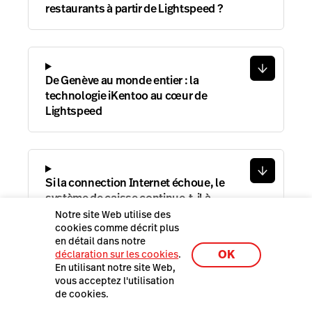
restaurants à partir de Lightspeed ?
De Genève au monde entier : la
technologie iKentoo au cœur de
Lightspeed
Si la connection Internet échoue, le
système de caisse continue-t-il à
fonctionner ?
Notre site Web utilise des
cookies comme décrit plus
en détail dans notre
OK
déclaration sur les cookies
.
En utilisant notre site Web,
vous acceptez l'utilisation
Combien coûte la caisse
de cookies.
enregistreuse Lightspeed ?