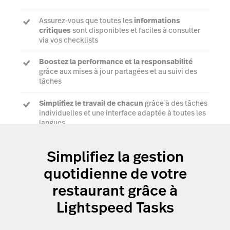
Assurez-vous que toutes les
informations
critiques
sont disponibles et faciles à consulter
via vos checklists
Boostez la performance et la responsabilité
grâce aux mises à jour partagées et au suivi des
tâches
Simplifiez le travail de chacun
grâce à des tâches
individuelles et une interface adaptée à toutes les
langues
Simplifiez la gestion
Voir une démo
quotidienne de votre
restaurant grâce à
Lightspeed Tasks