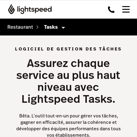
Restaurant
Tasks
Restaurant
LOGICIEL DE GESTION DES TÂCHES
Produits
Assurez chaque
Order Anywhere
service au plus haut
Payments
niveau avec
Advanced Insights
Lightspeed Tasks.
Écran d’Affichage Cuisine
Pulse app
Bêta. L’outil tout-en-un pour gérer vos tâches,
gagner en efficacité, assurer la cohérence et
Reservations
développer des équipes performantes dans tous
vos établissements.