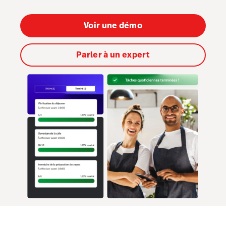
Tasks
Tempo
Voir une démo
Tableside
Parler à un expert
Benchmarks & Trends
Capital
Matériel
Intégrations
Multi-site
Prix