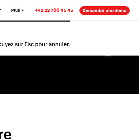
+41 22 700 45 45
r
Plus
Demander une démo
puyez sur Esc pour annuler.
re