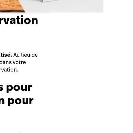
rvation
tisé.
Au lieu de
 dans votre
ervation.
s pour
n pour