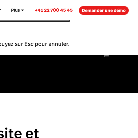
+41 22 700 45 45
r
Plus
Demander une démo
puyez sur Esc pour annuler.
site et