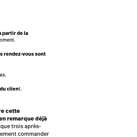
:
partir de la
moment.
rs rendez-vous sont
as.
du clien
t.
re cette
 en remarque déjà
ue trois après-
également commander