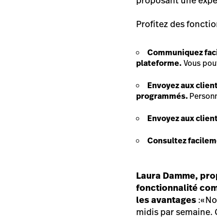
proposant une expér
Profitez des fonctio
Communiquez facil
plateforme.
Vous pouv
Envoyez aux clien
programmés.
Personn
Envoyez aux clien
Consultez facileme
Laura Damme, prop
fonctionnalité co
les avantages
:
«
No
midis par semaine.