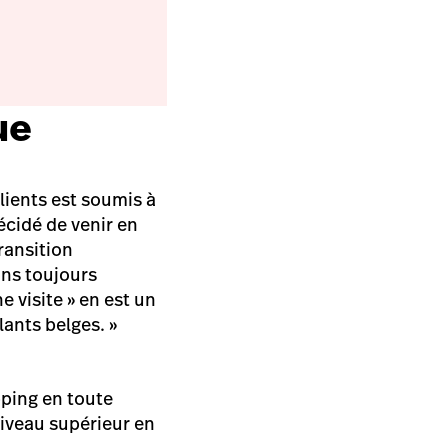
ue
lients est soumis à
écidé de venir en
transition
ons toujours
e visite » en est un
ants belges. »
opping en toute
niveau supérieur en