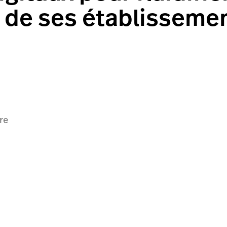
 de ses établisseme
re