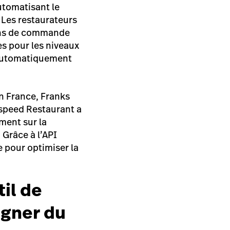
automatisant le
 Les restaurateurs
bons de commande
es pour les niveaux
 automatiquement
n France, Franks
htspeed Restaurant a
ement sur la
 Grâce à l’API
e pour optimiser la
il de
agner du