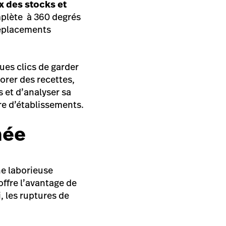
x des stocks et
omplète à 360 degrés
déplacements
ues clics de garder
borer des recettes,
 et d’analyser sa
re d’établissements.
née
he laborieuse
offre l’avantage de
i, les ruptures de