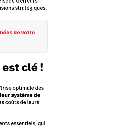
 risque d’erreurs
isions stratégiques.
nées de votre
 est clé !
îtrise optimale des
 leur système de
es coûts de leurs
nts essentiels, qui