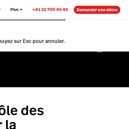
+41 22 700 45 45
r
Plus
Demander une démo
puyez sur Esc pour annuler.
rôle des
 la