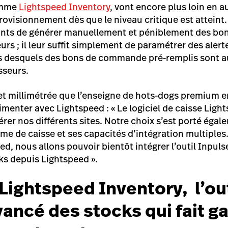
comme
Lightspeed Inventory
, vont encore plus loin en 
ovisionnement dès que le niveau critique est atteint.
aints de générer manuellement et péniblement des 
urs ; il leur suffit simplement de paramétrer des alert
s desquels des bons de commande pré-remplis sont
sseurs
.
et millimétrée que l’enseigne de hots-dogs premium e
imenter avec Lightspeed :
«
Le logiciel de caisse Lig
gérer nos différents sites. Notre choix s’est porté égal
me de caisse et ses capacités d’intégration multiples.
d, nous allons pouvoir bientôt intégrer l’outil Inpuls
ks depuis Lightspeed
».
Lightspeed Inventory, l’out
vancé des stocks qui fait g