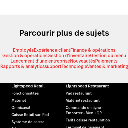
Parcourir plus de sujets
Employés
Expérience client
Finance & opérations
Gestion & opérations
Gestion d'inventaire
Gestion du menu
Lancement d'une entreprise
Nouveautés
Paiements
Rapports & analytics
support
Technologie
Ventes & marketing
Lightspeed Retail
Lightspeed Restaurant
Fonctionnalités
Pad restaurant
Matériel
Matériel restaurant
Omnicanal
Commande en ligne -
Emporter - Menu QR
Caisse Retail sur iPad
Tarifs caisse restauration
Système de caisse
Terminal de paiement