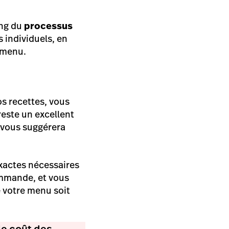
ong du
processus
s individuels, en
e menu.
s recettes, vous
 reste un excellent
l vous suggérera
exactes nécessaires
ommande, et vous
e votre menu soit
de coût des