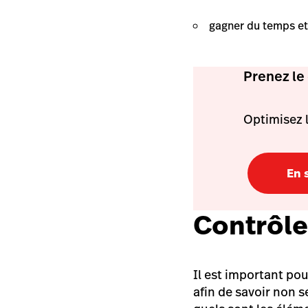
gagner du temps et
Prenez le
Optimisez l
En 
Contrôle
Il est important po
afin de savoir non 