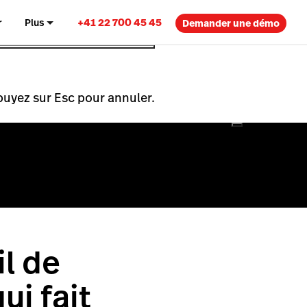
+41 22 700 45 45
r
Plus
Demander une démo
puyez sur Esc pour annuler.
il de
ui fait