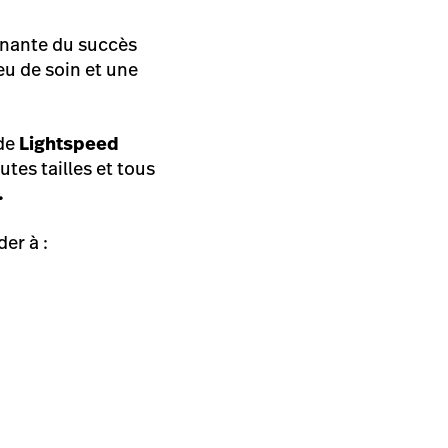
minante du succès
eu de soin et une
de
Lightspeed
tes tailles et tous
.
der à :