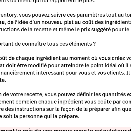
ents du menu qui lui rapportent le plus.
entory, vous pouvez suivre ces paramètres tout au l
nu
, de l’idée d’un nouveau plat au coût des ingrédient
ructions de la recette et même le prix suggéré pour l
ortant de connaître tous ces éléments ?
oût de chaque ingrédient au moment où vous créez vo
at doit être modifié pour atteindre le point idéal où il
 financièrement intéressant pour vous et vos clients. I
te.
n de votre recette, vous pouvez définir les quantités 
ctement combien chaque ingrédient vous coûte par c
 des instructions sur la façon de la préparer afin qu
 soit la personne qui la prépare.
ment le prix de vos menus avec le calculateur 