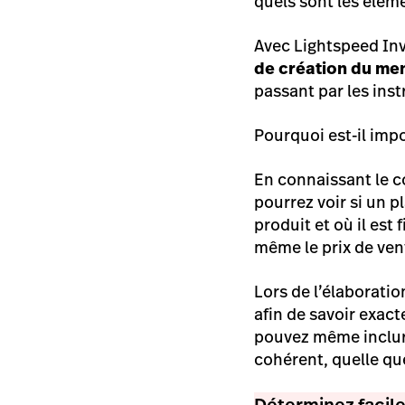
quels sont les élém
Avec Lightspeed Inv
de création du me
passant par les inst
Pourquoi est-il imp
En connaissant le c
pourrez voir si un pl
produit et où il est
même le prix de ven
Lors de l’élaboratio
afin de savoir exa
pouvez même inclure
cohérent, quelle que
Déterminez facile