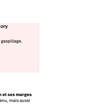
tory
 gaspillage.
n et ses marges
enu, mais aussi