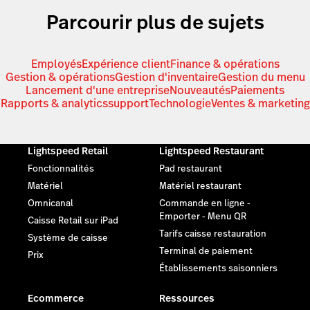
Parcourir plus de sujets
Employés
Expérience client
Finance & opérations
Gestion & opérations
Gestion d'inventaire
Gestion du menu
Lancement d'une entreprise
Nouveautés
Paiements
Rapports & analytics
support
Technologie
Ventes & marketing
Lightspeed Retail
Lightspeed Restaurant
Fonctionnalités
Pad restaurant
Matériel
Matériel restaurant
Omnicanal
Commande en ligne -
Emporter - Menu QR
Caisse Retail sur iPad
Tarifs caisse restauration
Système de caisse
Terminal de paiement
Prix
Établissements saisonniers
Ecommerce
Ressources