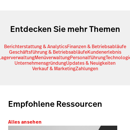
Entdecken Sie mehr Themen
Berichterstattung & Analytics
Finanzen & Betriebsabläufe
Geschäftsführung & Betriebsabläufe
Kundenerlebnis
Lagerverwaltung
Menüverwaltung
Personalführung
Technologi
Unternehmensgründung
Updates & Neuigkeiten
Verkauf & Marketing
Zahlungen
Empfohlene Ressourcen
Alles ansehen