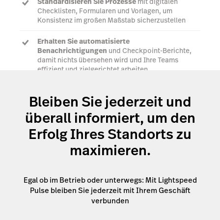
Standardisieren Sie Prozesse
mit digitalen
Checklisten, Formularen und Vorlagen, um
Konsistenz im großen Maßstab sicherzustellen
Erhalten Sie automatisierte
Benachrichtigungen
und Checkpoint-Berichte,
damit nichts übersehen wird und Ihre Teams
effizient und zielgerichtet arbeiten.
Bleiben Sie jederzeit und
Jetzt herunterladen
überall informiert, um den
Erfolg Ihres Standorts zu
maximieren.
Egal ob im Betrieb oder unterwegs: Mit Lightspeed
Pulse bleiben Sie jederzeit mit Ihrem Geschäft
verbunden