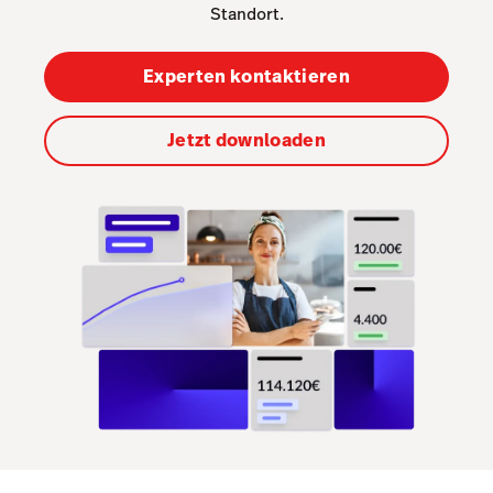
Kitchen Display
Standort.
Pulse-App
Experten kontaktieren
Reservations
Tasks
Jetzt downloaden
Tempo
Benchmarks & Trends
Capital
Hardware
Integrationen
Systemgastronomie
Kunden
Preise