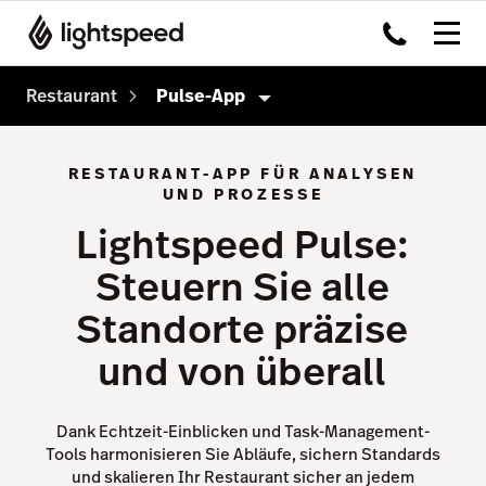
Restaurant
Pulse-App
Gastronomie
RESTAURANT-APP FÜR ANALYSEN
UND PROZESSE
Produkte
Lightspeed Pulse:
Payments
Steuern Sie alle
Advanced Insights
Standorte präzise
Inventory
und von überall
Order Anywhere
Tableside
Dank Echtzeit-Einblicken und Task-Management-
Lightspeed AI
Tools harmonisieren Sie Abläufe, sichern Standards
und skalieren Ihr Restaurant sicher an jedem