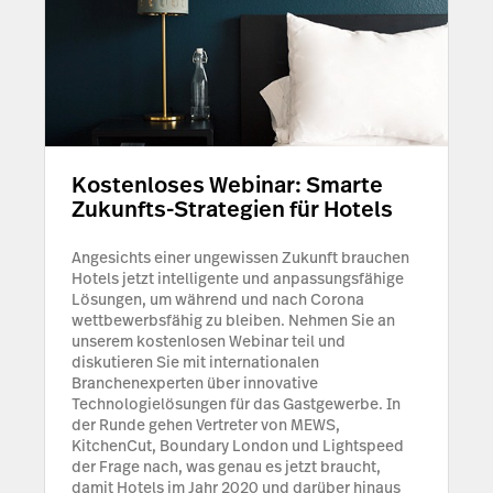
Kostenloses Webinar: Smarte
Zukunfts-Strategien für Hotels
Angesichts einer ungewissen Zukunft brauchen
Hotels jetzt intelligente und anpassungsfähige
Lösungen, um während und nach Corona
wettbewerbsfähig zu bleiben. Nehmen Sie an
unserem kostenlosen Webinar teil und
diskutieren Sie mit internationalen
Branchenexperten über innovative
Technologielösungen für das Gastgewerbe. In
der Runde gehen Vertreter von MEWS,
KitchenCut, Boundary London und Lightspeed
der Frage nach, was genau es jetzt braucht,
damit Hotels im Jahr 2020 und darüber hinaus