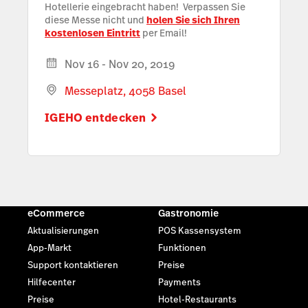
Hotellerie eingebracht haben! Verpassen Sie
diese Messe nicht und
holen Sie sich Ihren
kostenlosen Eintritt
per Email!
Nov 16 - Nov 20, 2019
Messeplatz, 4058 Basel
IGEHO entdecken
eCommerce
Gastronomie
Aktualisierungen
POS Kassensystem
App-Markt
Funktionen
Support kontaktieren
Preise
Hilfecenter
Payments
Preise
Hotel-Restaurants