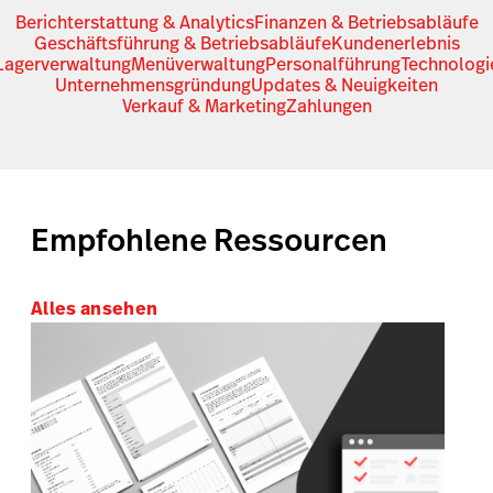
Berichterstattung & Analytics
Finanzen & Betriebsabläufe
Geschäftsführung & Betriebsabläufe
Kundenerlebnis
Lagerverwaltung
Menüverwaltung
Personalführung
Technologi
Unternehmensgründung
Updates & Neuigkeiten
Verkauf & Marketing
Zahlungen
Empfohlene Ressourcen
Alles ansehen