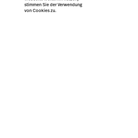
stimmen Sie der Verwendung
Neueste Ressourcen
von Cookies zu.
Businessplan Vorlage für
Ihr Restaurant
Lightspeed® 2026
Sitemap
Datenschutzerklärung