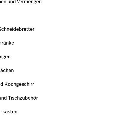
hen und Vermengen
Schneidebretter
chränke
ungen
lächen
nd Kochgeschirr
 und Tischzubehör
 -kästen