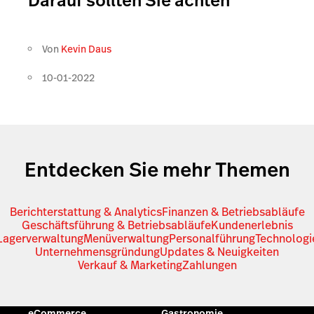
Darauf sollten Sie achten
Von
Kevin Daus
10-01-2022
Entdecken Sie mehr Themen
Berichterstattung & Analytics
Finanzen & Betriebsabläufe
Geschäftsführung & Betriebsabläufe
Kundenerlebnis
Lagerverwaltung
Menüverwaltung
Personalführung
Technologi
Unternehmensgründung
Updates & Neuigkeiten
Verkauf & Marketing
Zahlungen
eCommerce
Gastronomie