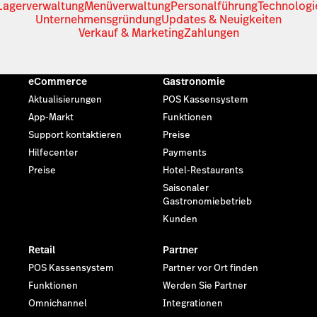
Lagerverwaltung
Menüverwaltung
Personalführung
Technologi
Unternehmensgründung
Updates & Neuigkeiten
Verkauf & Marketing
Zahlungen
eCommerce
Gastronomie
Aktualisierungen
POS Kassensystem
App-Markt
Funktionen
Support kontaktieren
Preise
Hilfecenter
Payments
Preise
Hotel-Restaurants
Saisonaler
Gastronomiebetrieb
Kunden
Retail
Partner
POS Kassensystem
Partner vor Ort finden
Funktionen
Werden Sie Partner
Omnichannel
Integrationen