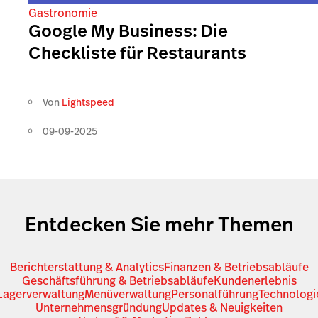
Gastronomie
Google My Business: Die
Checkliste für Restaurants
Von
Lightspeed
09-09-2025
Entdecken Sie mehr Themen
Berichterstattung & Analytics
Finanzen & Betriebsabläufe
Geschäftsführung & Betriebsabläufe
Kundenerlebnis
Lagerverwaltung
Menüverwaltung
Personalführung
Technologi
Unternehmensgründung
Updates & Neuigkeiten