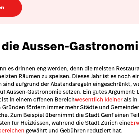
en
r die Aussen-Gastronom
ann es drinnen eng werden, denn die meisten Restaur
eheizten Räumen zu speisen. Dieses Jahr ist es noch ei
n sind aufgrund der Abstandsregeln eingeschränkt, w
f Aussen-Gastronomie setzen. Ein gutes Argument: D
ist in einem offenen Bereich
wesentlich kleiner
als i
n Gründen fördern immer mehr Städte und Gemeinden
he. Zum Beispiel übernimmt die Stadt Genf einen Tei
ten für Heizkissen
, während die Stadt Zürich eine
Erw
bereichen
gewährt und Gebühren reduziert hat.