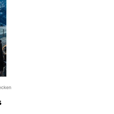
Decken
s