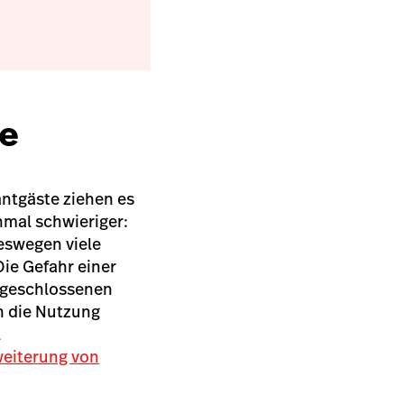
ie
antgäste ziehen es
nmal schwieriger:
eswegen viele
ie Gefahr einer
n geschlossenen
 die Nutzung
l
eiterung von