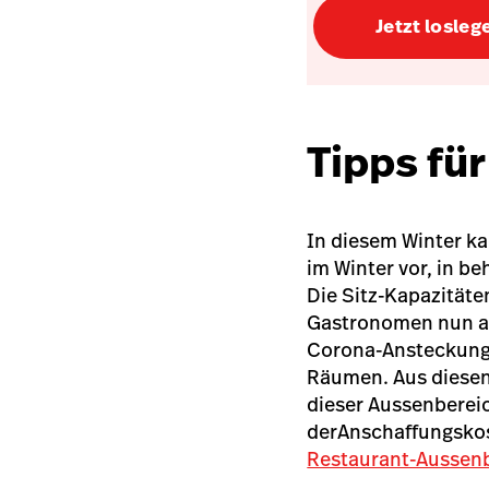
Jetzt losleg
Tipps fü
In diesem Winter k
im Winter vor, in b
Die Sitz-Kapazitäte
Gastronomen nun au
Corona-Ansteckung 
Räumen. Aus diese
dieser Aussenbereic
der
Anschaffungskos
Restaurant-Aussen