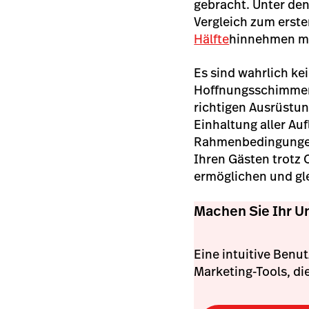
gebracht. Unter den
Vergleich zum erst
Hälfte
hinnehmen m
Es sind wahrlich ke
Hoffnungsschimmer:
richtigen Ausrüstun
Einhaltung aller Au
Rahmenbedingungen 
Ihren Gästen trotz
ermöglichen und gle
Machen Sie Ihr U
Eine intuitive Benu
Marketing-Tools, d