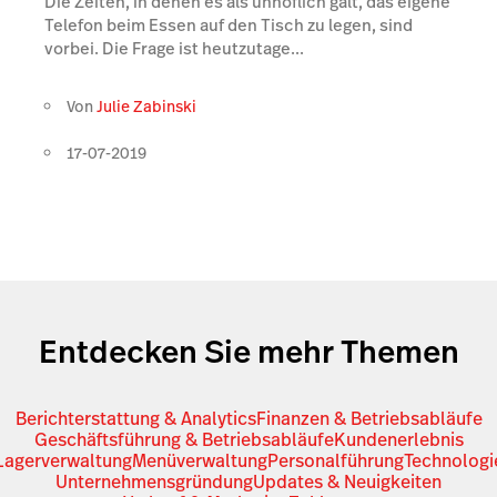
Die Zeiten, in denen es als unhöflich galt, das eigene
Telefon beim Essen auf den Tisch zu legen, sind
vorbei. Die Frage ist heutzutage...
Von
Julie Zabinski
17-07-2019
Entdecken Sie mehr Themen
Berichterstattung & Analytics
Finanzen & Betriebsabläufe
Geschäftsführung & Betriebsabläufe
Kundenerlebnis
Lagerverwaltung
Menüverwaltung
Personalführung
Technologi
Unternehmensgründung
Updates & Neuigkeiten