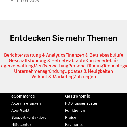
09-09-2025
Entdecken Sie mehr Themen
Berichterstattung & Analytics
Finanzen & Betriebsabläufe
Geschäftsführung & Betriebsabläufe
Kundenerlebnis
Lagerverwaltung
Menüverwaltung
Personalführung
Technologi
Unternehmensgründung
Updates & Neuigkeiten
Verkauf & Marketing
Zahlungen
eCommerce
Gastronomie
Aktualisierungen
POS Kassensystem
App-Markt
Funktionen
Support kontaktieren
Preise
Hilfecenter
Payments