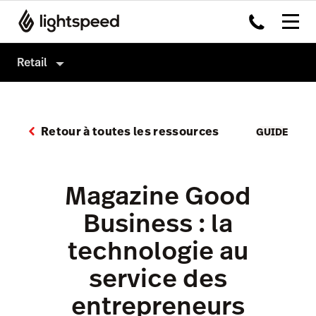
Retail
Retail
Produits
Retour à toutes les ressources
GUIDE
Matériel
eCommerce
Intégrations
Analytics
Magazine Good
Multi-site
Business : la
Prix
technologie au
service des
entrepreneurs