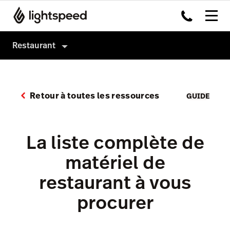
Restaurant
Restaurant
Produits
Retour à toutes les ressources
GUIDE
Matériel
Order Anywhere
Intégrations
Payments
La liste complète de
Multi-site
Advanced Insights
matériel de
Prix
Écran d’Affichage Cuisine
restaurant à vous
Pulse app
procurer
Reservations
Tasks