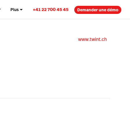
+41 22 700 45 45
r
Plus
Demander une démo
www.twint.ch