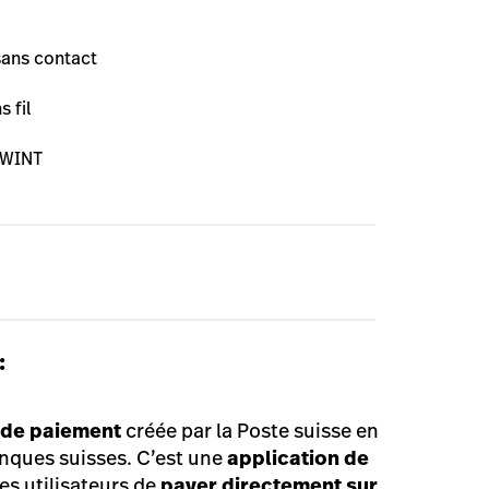
sans contact
 fil
WINT
:
de paiement
créée par la Poste suisse en
anques s
uisses. C’est une
application de
es utilisateurs de
payer directement sur