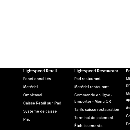
Lightspeed Retail
Lightspeed Restaurant
E
Fonctionnalités
Pad restaurant
Mi
pr
Matériel
Matériel restaurant
M
Omnicanal
Commande en ligne -
ap
Emporter - Menu QR
Caisse Retail sur iPad
As
Tarifs caisse restauration
Système de caisse
Ce
Terminal de paiement
Prix
Pr
Établissements