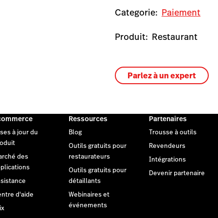
Categorie:
Paiement
Produit:
Restaurant
Parlez à un expert
commerce
Ressources
Partenaires
ses à jour du
Blog
Trousse à outils
oduit
Outils gratuits pour
Revendeurs
arché des
restaurateurs
Intégrations
plications
Outils gratuits pour
Devenir partenaire
sistance
détaillants
ntre d'aide
Webinaires et
événements
ix