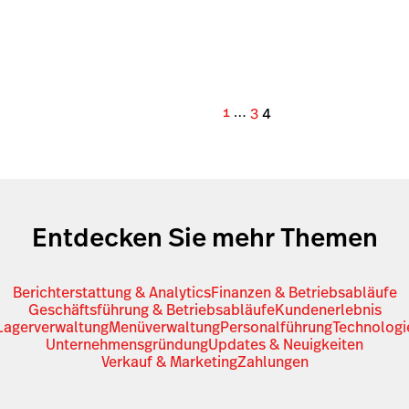
1
…
3
4
Entdecken Sie mehr Themen
Berichterstattung & Analytics
Finanzen & Betriebsabläufe
Geschäftsführung & Betriebsabläufe
Kundenerlebnis
Lagerverwaltung
Menüverwaltung
Personalführung
Technologi
Unternehmensgründung
Updates & Neuigkeiten
Verkauf & Marketing
Zahlungen