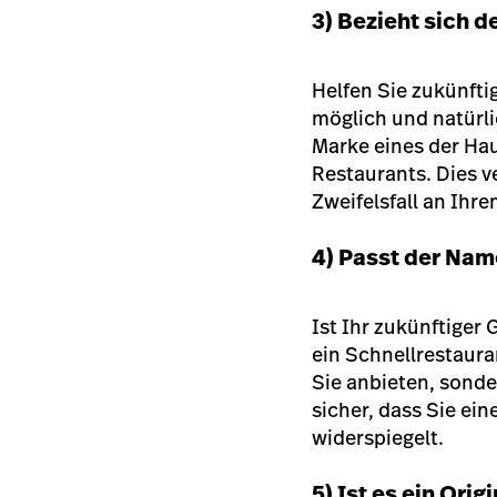
3) Bezieht sich 
Helfen Sie zukünft
möglich und natürl
Marke eines der Hau
Restaurants. Dies v
Zweifelsfall an Ihr
4) Passt der Nam
Ist Ihr zukünftiger
ein Schnellrestaura
Sie anbieten, sond
sicher, dass Sie e
widerspiegelt.
5) Ist es ein Ori