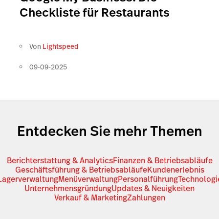
Checkliste für Restaurants
Von
Lightspeed
09-09-2025
Entdecken Sie mehr Themen
Berichterstattung & Analytics
Finanzen & Betriebsabläufe
Geschäftsführung & Betriebsabläufe
Kundenerlebnis
Lagerverwaltung
Menüverwaltung
Personalführung
Technologi
Unternehmensgründung
Updates & Neuigkeiten
Verkauf & Marketing
Zahlungen