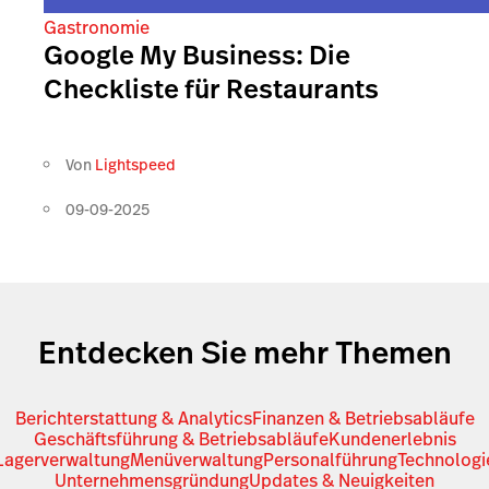
Gastronomie
Google My Business: Die
Checkliste für Restaurants
Von
Lightspeed
09-09-2025
Entdecken Sie mehr Themen
Berichterstattung & Analytics
Finanzen & Betriebsabläufe
Geschäftsführung & Betriebsabläufe
Kundenerlebnis
Lagerverwaltung
Menüverwaltung
Personalführung
Technologi
Unternehmensgründung
Updates & Neuigkeiten