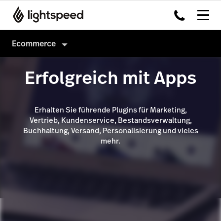
Ecommerce
eCommerce
Erfolgreich mit Apps
Verkäufe
Marketing
Instant Site
Erhalten Sie führende Plugins für Marketing,
Vertrieb, Kundenservice, Bestandsverwaltung,
Management
Vorhandene Website
Facebook Ads
Buchhaltung, Versand, Personalisierung und vieles
mehr.
Preise
Facebook
E-Mail-Marketing
Produkte & Warenbestand
Instagram
Zahlungen
Google
Versand