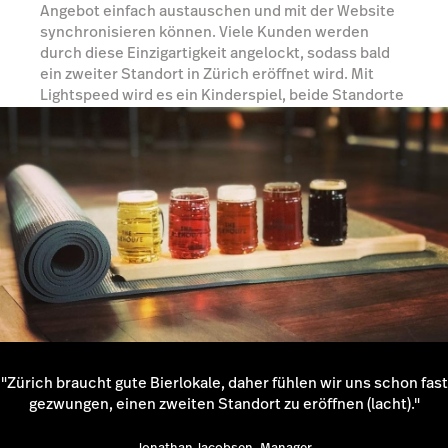
Angebot einfach austauschen und mit der Website
synchronisieren können. Viele Kunden werden
durch diese Einzigartigkeit angelockt, sodass bald
ein zweiter Standort in Zürich eröffnet wird. Mit
Lightspeed wird es ein Kinderspiel, beide Standorte
zu verbinden und problemlos zu verwalten.
Mehr erfahren
"Zürich braucht gute Bierlokale, daher fühlen wir uns schon fast
gezwungen, einen zweiten Standort zu eröffnen (lacht)."
Jonathan Jacobsen, Manager