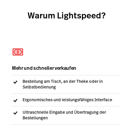
Präzision und Zuverlässigkeit bestimmt immer noch
alles, was wir tun. Von der Produktentwicklung bis
Warum Lightspeed?
hin zum Kundendienst.
Mehr und schneller verkaufen
Bestellung am Tisch, an der Theke oder in
Selbstbedienung
Ergonomisches und leistungsfähiges Interface
Ultraschnelle Eingabe und Übertragung der
Bestellungen